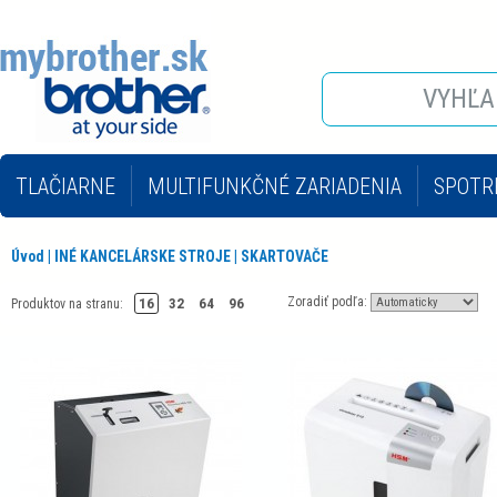
TLAČIARNE
MULTIFUNKČNÉ ZARIADENIA
SPOTR
INÉ KANCELÁRSKE STROJE
KOPÍROVACIE STROJE 
Úvod
|
INÉ KANCELÁRSKE STROJE
|
SKARTOVAČE
Zoradiť podľa:
16
32
64
96
Produktov na stranu: