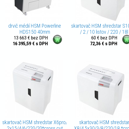
drvič médií HSM Powerline
skartovač HSM shredstar S10
HDS150 40mm
/ 2 / 10 listov / 220 / 18l
13 663 € bez DPH
60 € bez DPH
16 395,59 € s DPH
72,36 € s DPH
skartovač HSM shredstar X6pro/
skartovač HSM shredsta
2x15/4/6/220/20*cross cut
X8/4,5x30/3/8/220/18 *cr