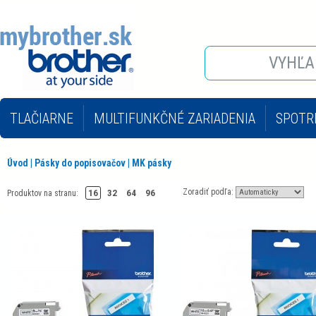
TLAČIARNE
MULTIFUNKČNÉ ZARIADENIA
SPOTR
INÉ KANCELÁRSKE STROJE
KOPÍROVACIE STROJE 
Úvod
|
Pásky do popisovačov
|
MK pásky
Zoradiť podľa:
16
32
64
96
Produktov na stranu: