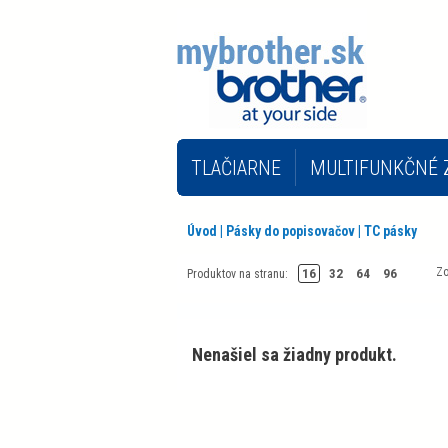
TLAČIARNE
MULTIFUNKČNÉ 
INÉ KANCELÁRSKE STROJE
K
Úvod
|
Pásky do popisovačov
|
TC pásky
Zo
16
32
64
96
Produktov na stranu:
Nenašiel sa žiadny produkt.