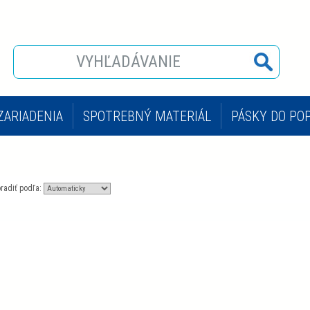
ZARIADENIA
SPOTREBNÝ MATERIÁL
PÁSKY DO PO
OPÍROVACIE STROJE KONICA MINOLTA
POPISOVAČE 
radiť podľa: