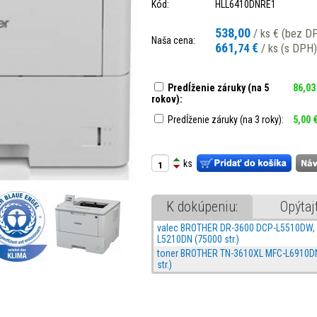
Kód:
HLL6410DNRE1
538,00
/ ks € (bez D
Naša cena:
661,
€
74
/ ks (s DPH)
Predĺženie záruky (na 5
86,03
rokov):
Predĺženie záruky (na 3 roky):
5,00 
ks
K dokúpeniu:
Opýtaj
valec BROTHER DR-3600 DCP-L5510DW, 
L5210DN (75000 str.)
toner BROTHER TN-3610XL MFC-L6910DN
str.)