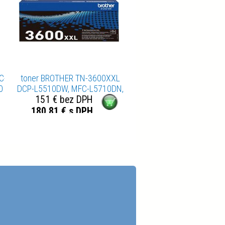
C-
toner BROTHER TN-3600XXL
0
DCP-L5510DW, MFC-L5710DN,
HL-L5210DN (11000 str.)
151 € bez DPH
180,81 € s DPH