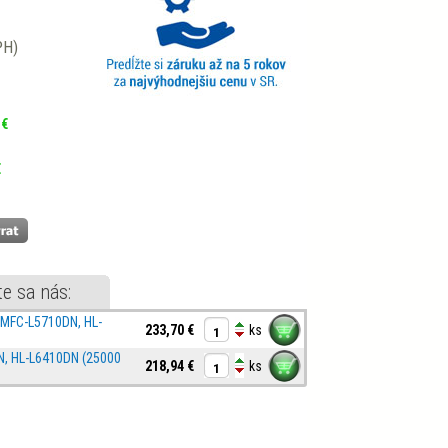
PH)
 €
€
te sa nás:
MFC-L5710DN, HL-
233,70 €
ks
, HL-L6410DN (25000
218,94 €
ks