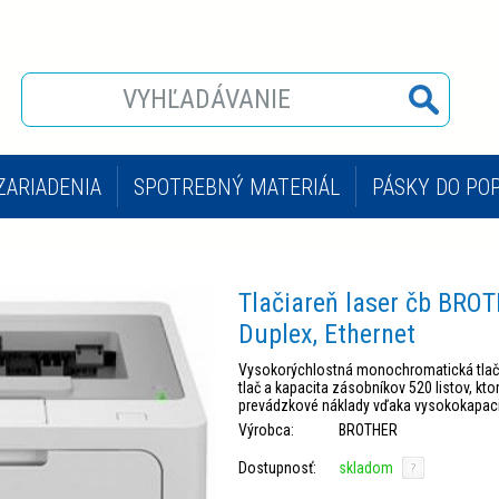
ZARIADENIA
SPOTREBNÝ MATERIÁL
PÁSKY DO PO
OPÍROVACIE STROJE KONICA MINOLTA
POPISOVAČE 
Tlačiareň laser čb BR
Duplex, Ethernet
Vysokorýchlostná monochromatická tlačia
tlač a kapacita zásobníkov 520 listov, kto
prevádzkové náklady vďaka vysokokapaci
Výrobca:
BROTHER
Dostupnosť:
skladom