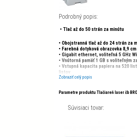
Podrobný popis:
• Tlač až do 50 strán za minútu
• Obojstranná tlač až do 24 strán za 
• Farebná dotyková obrazovka 8,9 cm
• Gigabit ethernet, voliteľná 5 GHz Wi
• Vnútorná pamäť 1 GB s voliteľným
• Vstupná kapacita papiera na 520 list
listov
Zobraziť celý popis
• Priložený toner s výťažnosťou 11 00
výťažnosťou maximálne 25 000 strán
• Kompatibilita s riešeniami Brother a
Parametre produktu Tlačiareň laser čb BR
• Funkcie Barcode Print+, Secure Pri
• NFC pre bezpečnú autorizáciu
Súvisiaci tovar:
Spotrebný materiál:
Priložený toner 11.000 strán
Štandardný toner (TN-3600) 3.000 st
Vysokokapacitný toner (TN-3600XL) 6