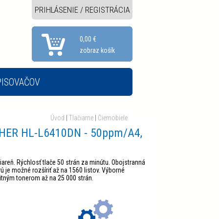
PRIHLÁSENIE / REGISTRÁCIA
0,00 €
zobraz košík
PISOVAČOV
A ŠTÍTKOVAČE
SKENERY
Úvod
|
Tlačiarne
|
Čiernobiele
OTHER HL-L6410DN - 50ppm/A4,
reň. Rýchlosť tlače 50 strán za minútu. Obojstranná
rú je možné rozšíriť až na 1560 listov. Výborné
tným tonerom až na 25 000 strán.