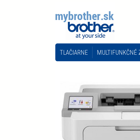
TLAČIARNE
MULTIFUNKČNÉ 
INÉ KANCELÁRSKE STROJE
K