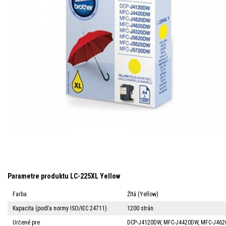
Parametre produktu LC-225XL Yellow
Farba
Žltá (Yellow)
Kapacita (podľa normy ISO/IEC 24711)
1200 strán
Určené pre
DCP-J4120DW, MFC-J4420DW, MFC-J46