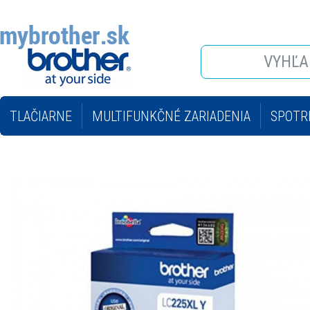
TLAČIARNE
MULTIFUNKČNÉ ZARIADENIA
SPOTR
INÉ KANCELÁRSKE STROJE
KOPÍROVACIE STROJE 